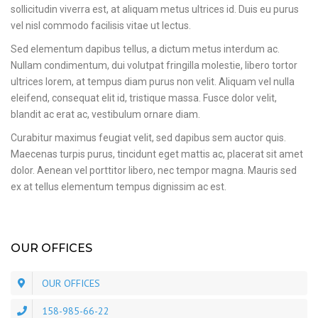
sollicitudin viverra est, at aliquam metus ultrices id. Duis eu purus
vel nisl commodo facilisis vitae ut lectus.
Sed elementum dapibus tellus, a dictum metus interdum ac.
Nullam condimentum, dui volutpat fringilla molestie, libero tortor
ultrices lorem, at tempus diam purus non velit. Aliquam vel nulla
eleifend, consequat elit id, tristique massa. Fusce dolor velit,
blandit ac erat ac, vestibulum ornare diam.
Curabitur maximus feugiat velit, sed dapibus sem auctor quis.
Maecenas turpis purus, tincidunt eget mattis ac, placerat sit amet
dolor. Aenean vel porttitor libero, nec tempor magna. Mauris sed
ex at tellus elementum tempus dignissim ac est.
OUR OFFICES
OUR OFFICES
158-985-66-22