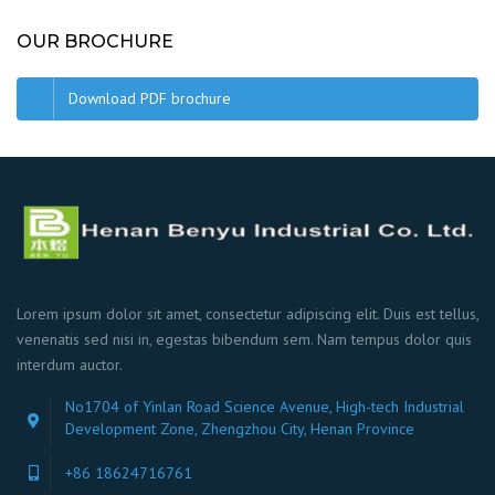
OUR BROCHURE
Download PDF brochure
Lorem ipsum dolor sit amet, consectetur adipiscing elit. Duis est tellus,
venenatis sed nisi in, egestas bibendum sem. Nam tempus dolor quis
interdum auctor.
No1704 of Yinlan Road Science Avenue, High-tech Industrial
Development Zone, Zhengzhou City, Henan Province
+86 18624716761