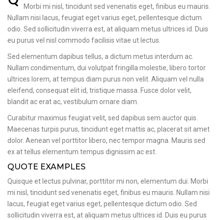
Morbi mi nisl, tincidunt sed venenatis eget, finibus eu mauris.
Nullam nisi lacus, feugiat eget varius eget, pellentesque dictum
odio. Sed sollicitudin viverra est, at aliquam metus ultrices id. Duis
eu purus vel nisl commodo facilisis vitae ut lectus.
Sed elementum dapibus tellus, a dictum metus interdum ac.
Nullam condimentum, dui volutpat fringilla molestie, libero tortor
ultrices lorem, at tempus diam purus non velit. Aliquam vel nulla
eleifend, consequat elit id, tristique massa. Fusce dolor velit,
blandit ac erat ac, vestibulum ornare diam.
Curabitur maximus feugiat velit, sed dapibus sem auctor quis.
Maecenas turpis purus, tincidunt eget mattis ac, placerat sit amet
dolor. Aenean vel porttitor libero, nec tempor magna. Mauris sed
ex at tellus elementum tempus dignissim ac est.
QUOTE EXAMPLES
Quisque et lectus pulvinar, porttitor mi non, elementum dui. Morbi
mi nisl, tincidunt sed venenatis eget, finibus eu mauris. Nullam nisi
lacus, feugiat eget varius eget, pellentesque dictum odio. Sed
sollicitudin viverra est, at aliquam metus ultrices id. Duis eu purus